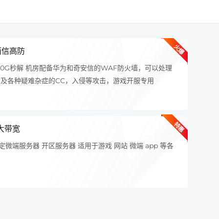
火爆
西信高防
高防
00G秒解 机房配备华为和奇安信的WAF防火墙，可以处理
追求稳
C及各种疑难杂症的CC，入侵等攻击，游戏开服专用
特惠
大带宽
更多定
务器解
定微端服务器 开区服务器 适用于游戏 网站 微端 app 等各
定