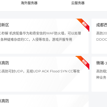
海外服务器
云服务器
最新
阳新区
成都
0G秒解 机房配备华为和奇安信的WAF防火墙，可以处理
高防2
及各种疑难杂症的CC，入侵等攻击，游戏开服专用
DDO
畅销
兴高防
微端-
G高防可封UDP，无视UDP ACK Flood SYN CC等攻
高防稳
种业务
兴高防