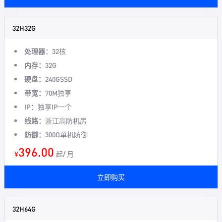
32H32G
处理器：
32核
内存：
32G
硬盘：
240GSSD
带宽：
70M独享
IP：
独享IP一个
线路：
浙江高防机房
防御：
300G单机防御
396.00
¥
起/ 月
立即购买
32H64G