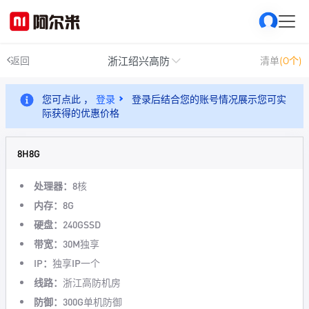
浙江绍兴高防
返回
清单
(0个)
您可点此 ，
登录
登录后结合您的账号情况展示您可实
际获得的优惠价格
8H8G
处理器：
8核
内存：
8G
硬盘：
240GSSD
带宽：
30M独享
IP：
独享IP一个
线路：
浙江高防机房
防御：
300G单机防御