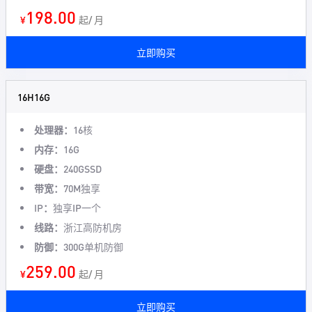
198.00
¥
起/ 月
立即购买
16H16G
处理器：
16核
内存：
16G
硬盘：
240GSSD
带宽：
70M独享
IP：
独享IP一个
线路：
浙江高防机房
防御：
300G单机防御
259.00
¥
起/ 月
立即购买