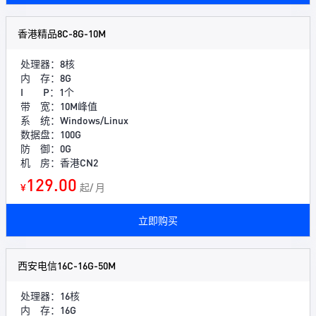
香港精品8C-8G-10M
处理器：8核
内 存：8G
I P：1个
带 宽：10M峰值
系 统：Windows/Linux
数据盘：100G
防 御：0G
机 房：香港CN2
129.00
¥
起/ 月
立即购买
西安电信16C-16G-50M
处理器：16核
内 存：16G