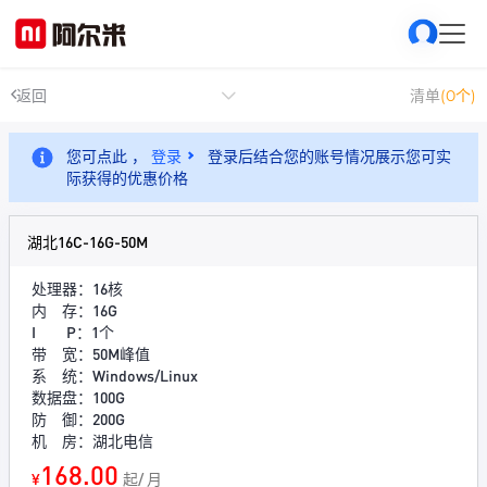
返回
清单
(0个)
您可点此 ，
登录
登录后结合您的账号情况展示您可实
际获得的优惠价格
湖北16C-16G-50M
处理器：16核
内 存：16G
I P：1个
带 宽：50M峰值
系 统：Windows/Linux
数据盘：100G
防 御：200G
机 房：湖北电信
168.00
¥
起/ 月